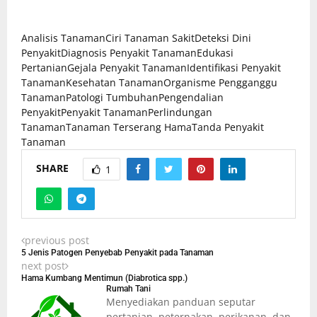
Analisis Tanaman
Ciri Tanaman Sakit
Deteksi Dini
Penyakit
Diagnosis Penyakit Tanaman
Edukasi
Pertanian
Gejala Penyakit Tanaman
Identifikasi Penyakit
Tanaman
Kesehatan Tanaman
Organisme Pengganggu
Tanaman
Patologi Tumbuhan
Pengendalian
Penyakit
Penyakit Tanaman
Perlindungan
Tanaman
Tanaman Terserang Hama
Tanda Penyakit
Tanaman
SHARE
1
previous post
5 Jenis Patogen Penyebab Penyakit pada Tanaman
next post
Hama Kumbang Mentimun (Diabrotica spp.)
Rumah Tani
Menyediakan panduan seputar
pertanian, peternakan, perikanan, dan