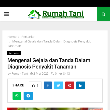
PRIMARY
MENU
Home
Pertanian
Mengenal Gejala dan Tanda Dalam Diagnosis Penyakit
Tanaman
Pertanian
Mengenal Gejala dan Tanda Dalam
Diagnosis Penyakit Tanaman
by
Rumah Tani
2 Mei 2025
0
8443
SHARE
1