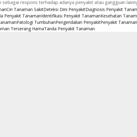
sebagai respons terhadap adanya penyakit atau gangguan lainnya
man
Ciri Tanaman Sakit
Deteksi Dini Penyakit
Diagnosis Penyakit Tana
la Penyakit Tanaman
Identifikasi Penyakit Tanaman
Kesehatan Tana
Tanaman
Patologi Tumbuhan
Pengendalian Penyakit
Penyakit Tanama
aman Terserang Hama
Tanda Penyakit Tanaman