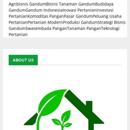
Agribisnis Gandum
Bisnis Tanaman Gandum
Budidaya
Gandum
Gandum Indonesia
Inovasi Pertanian
Investasi
Pertanian
Komoditas Pangan
Pasar Gandum
Peluang Usaha
Pertanian
Pertanian Modern
Produksi Gandum
Strategi Bisnis
Gandum
Swasembada Pangan
Tanaman Pangan
Teknologi
Pertanian
ABOUT US