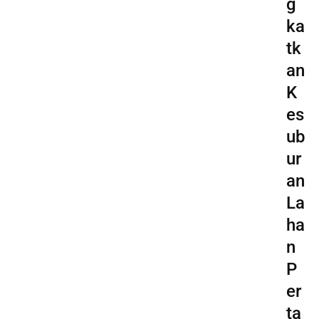
g
ka
tk
an
K
es
ub
ur
an
La
ha
n
P
er
ta