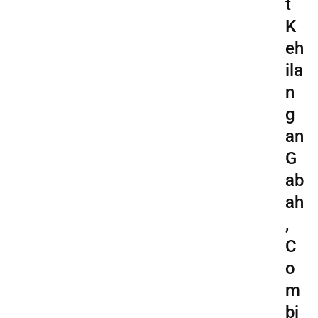
t
K
eh
ila
n
g
an
G
ab
ah
,
C
o
m
bi