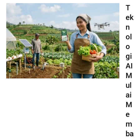
T
ek
n
ol
o
gi
AI
M
ul
ai
M
e
m
ba