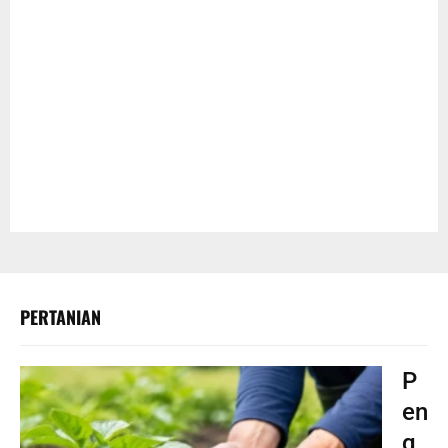
PERTANIAN
P
en
g