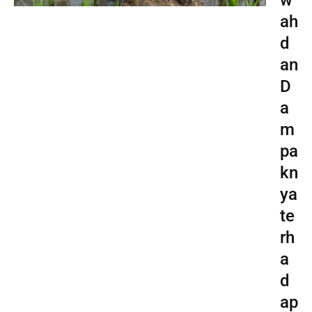
ah
d
an
D
a
m
pa
kn
ya
te
rh
a
d
ap