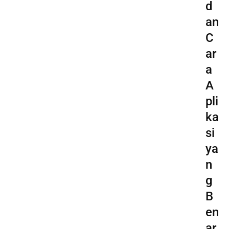
d
an
C
ar
a
A
pli
ka
si
ya
n
g
B
en
ar