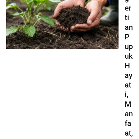
er
ti
an
P
up
uk
H
ay
at
i,
M
an
fa
at,