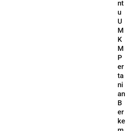
nt
u
U
M
K
M
P
er
ta
ni
an
B
er
ke
m