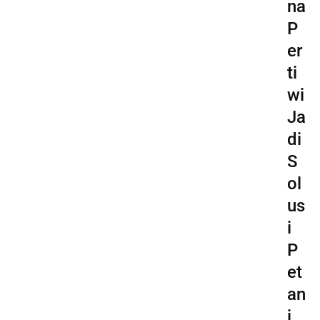
na
P
er
ti
wi
Ja
di
S
ol
us
i
P
et
an
i