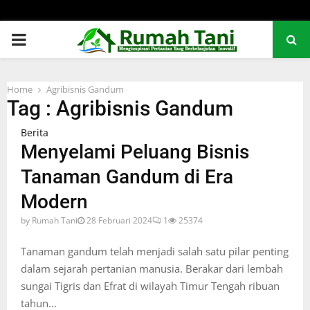
PRIMARY
MENU
Home
Agribisnis Gandum
Tag : Agribisnis Gandum
Berita
Menyelami Peluang Bisnis
Tanaman Gandum di Era
Modern
by
Rumah Tani
28 Februari 2024
1
25374
Tanaman gandum telah menjadi salah satu pilar penting
dalam sejarah pertanian manusia. Berakar dari lembah
sungai Tigris dan Efrat di wilayah Timur Tengah ribuan
tahun...