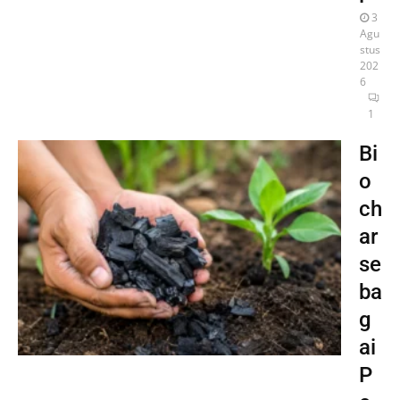
3
Agu
stus
202
6
1
Bi
o
ch
ar
se
ba
g
ai
P