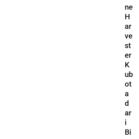
ne
H
ar
ve
st
er
K
ub
ot
a
d
ar
i
Bi