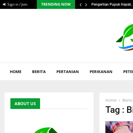
Sign in / Join
TRENDING NOW
ngan Serius Petani…
Pengertian Pupuk Hayati, 
HOME
BERITA
PERTANIAN
PERIKANAN
PET
Home
Bisni
ABOUT US
Tag : 