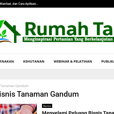
Manfaat, dan Cara Aplikasi…
Pangkas Tingka
ERNAKAN
KEHUTANAN
WEBINAR & PELATIHAN
PUBLIK
s Tanaman Gandum
Bisnis Tanaman Gandum
Berita
Menyelami Peluang Bisnis Tan