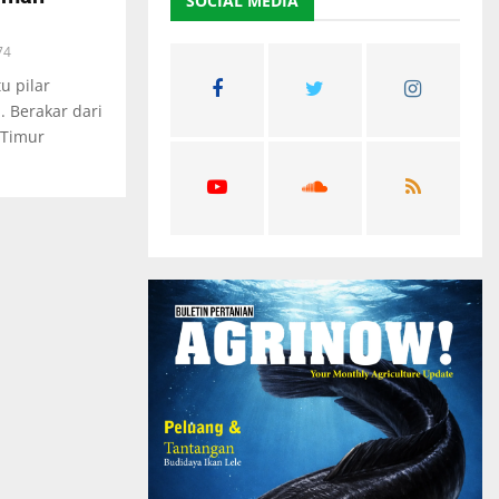
SOCIAL MEDIA
f
A
o
74
r
R
u pilar
:
 Berakar dari
C
 Timur
H